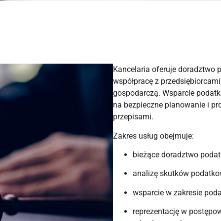
Kancelaria oferuje doradztwo
współpracę z przedsiębiorcam
gospodarczą. Wsparcie podatko
na bezpieczne planowanie i pr
przepisami.
Zakres usług obejmuje:
bieżące doradztwo podatk
analizę skutków podatk
wsparcie w zakresie pod
reprezentację w postępo