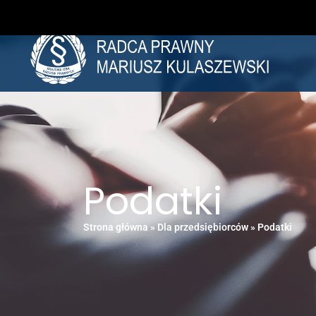
Podatki
Strona główna
»
Dla przedsiębiorców
»
Podatki